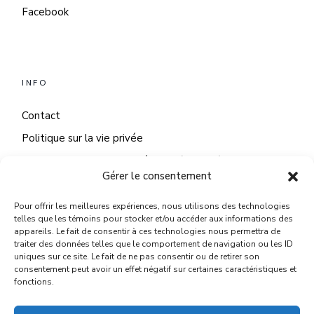
Facebook
INFO
Contact
Politique sur la vie privée
Politique sur les fichiers témoins (cookies)
Gérer le consentement
Pour offrir les meilleures expériences, nous utilisons des technologies
telles que les témoins pour stocker et/ou accéder aux informations des
NOUS JOINDRE
appareils. Le fait de consentir à ces technologies nous permettra de
traiter des données telles que le comportement de navigation ou les ID
uniques sur ce site. Le fait de ne pas consentir ou de retirer son
2293 Av. Chauveau suite 200, Québec, QC G2C 0G7
consentement peut avoir un effet négatif sur certaines caractéristiques et
fonctions.
418 655 4122
patricia@paricidesign.com