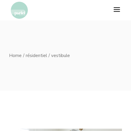
Skip
to
the
content
Home
résidentiel
vestibule