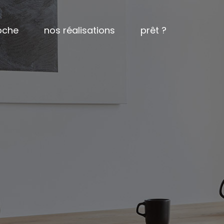
ompagnement
résidentiel – construction neuve
par ici !
oche
nos réalisations
prêt ?
l découverte
résidentiel – rénovation majeure
 équipe
résidentiel – agrandissement
opos de nous
résidentiel – voir toutes les
ement
résidentiel – construction neuve
par ici !
réalisations
erte
résidentiel – rénovation majeure
résidentiel – par pièces
résidentiel – agrandissement
commercial – cliniques dentaire
nous
résidentiel – voir toutes les
commercial – voir toutes les
réalisations
réalisations
résidentiel – par pièces
commercial – cliniques dentaire
commercial – voir toutes les
réalisations