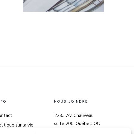
NFO
NOUS JOINDRE
ontact
2293 Av. Chauveau
suite 200, Québec, QC
litique sur la vie
G2C 0G7
rivée