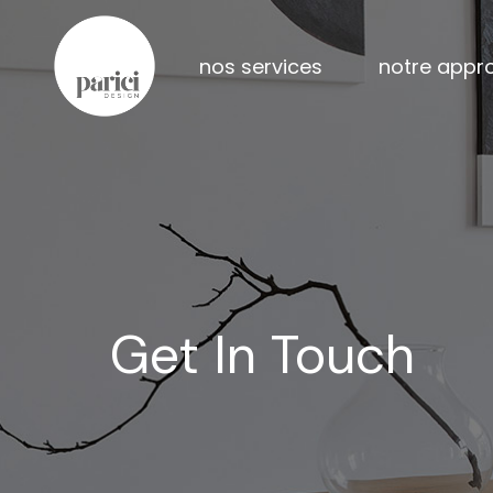
construction neuve
acc
nos services
notre appr
rénovation majeure
appe
agrandissement
notre
clinique dentaire
à pr
construction neuve
accompagn
rénovation majeure
appel découv
agrandissement
notre équipe
clinique dentaire
à propos de 
Get In Touch