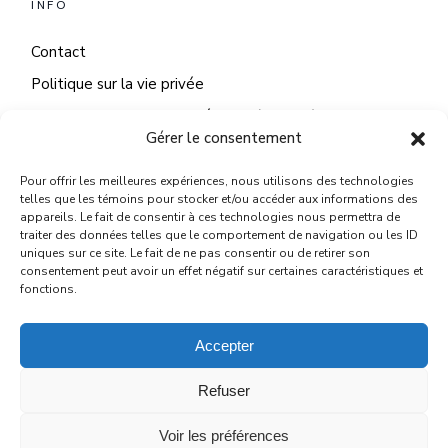
INFO
Contact
Politique sur la vie privée
Politique sur les fichiers témoins (cookies)
Gérer le consentement
Pour offrir les meilleures expériences, nous utilisons des technologies
telles que les témoins pour stocker et/ou accéder aux informations des
appareils. Le fait de consentir à ces technologies nous permettra de
NOUS JOINDRE
traiter des données telles que le comportement de navigation ou les ID
uniques sur ce site. Le fait de ne pas consentir ou de retirer son
2293 Av. Chauveau suite 200, Québec, QC G2C 0G7
consentement peut avoir un effet négatif sur certaines caractéristiques et
fonctions.
418 655 4122
patricia@paricidesign.com
Accepter
Refuser
Voir les préférences
© 2025
PARICI DESIGN INC.