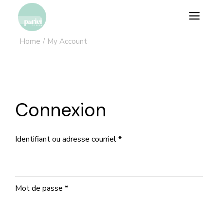
Skip
to
the
content
Home
My Account
Connexion
Obligatoire
Identifiant ou adresse courriel
*
Obligatoire
Mot de passe
*