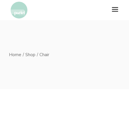
Skip
to
the
content
Home
Shop
Chair