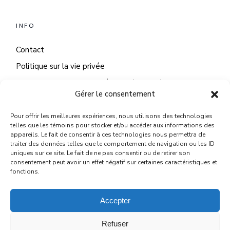
INFO
Contact
Politique sur la vie privée
Politique sur les fichiers témoins (cookies)
Gérer le consentement
Pour offrir les meilleures expériences, nous utilisons des technologies
telles que les témoins pour stocker et/ou accéder aux informations des
appareils. Le fait de consentir à ces technologies nous permettra de
NOUS JOINDRE
traiter des données telles que le comportement de navigation ou les ID
uniques sur ce site. Le fait de ne pas consentir ou de retirer son
2293 Av. Chauveau suite 200, Québec, QC G2C 0G7
consentement peut avoir un effet négatif sur certaines caractéristiques et
fonctions.
418 655 4122
patricia@paricidesign.com
Accepter
Refuser