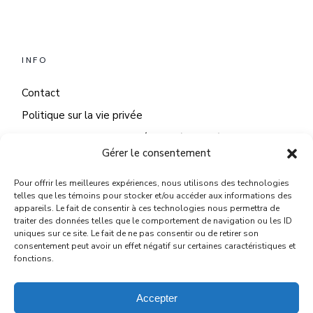
INFO
Contact
Politique sur la vie privée
Politique sur les fichiers témoins (cookies)
Gérer le consentement
Pour offrir les meilleures expériences, nous utilisons des technologies
telles que les témoins pour stocker et/ou accéder aux informations des
NOUS JOINDRE
appareils. Le fait de consentir à ces technologies nous permettra de
traiter des données telles que le comportement de navigation ou les ID
uniques sur ce site. Le fait de ne pas consentir ou de retirer son
2293 Av. Chauveau suite 200, Québec, QC G2C 0G7
consentement peut avoir un effet négatif sur certaines caractéristiques et
fonctions.
418 655 4122
patricia@paricidesign.com
Accepter