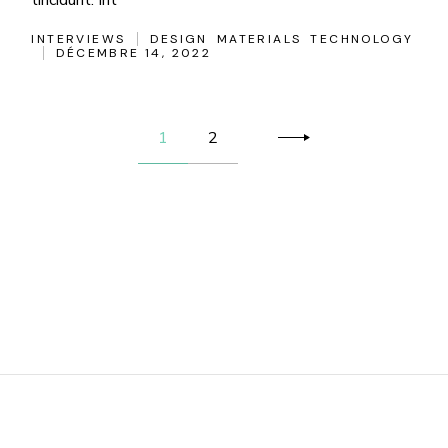
INTERVIEWS
DESIGN
MATERIALS
TECHNOLOGY
DÉCEMBRE 14, 2022
Pagination
1
2
des
publications